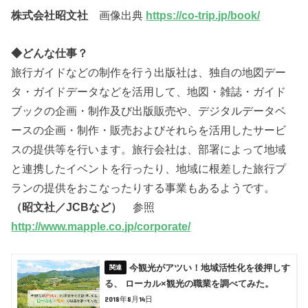
株式会社昭文社
画像出典
https://co-trip.jp/book/
◆どんな仕事？
旅行ガイドなどの制作を行う出版社は、独自の地図デー
タ・ガイドデータなどを活用して、地図・雑誌・ガイド
ブックの企画・制作及び出版販売や、デジタルデータベ
ースの企画・制作・販売およびそれらを活用したサービ
スの提供等を行います。旅行会社は、部署によって地域
と連携したイベントを行ったり、地域に根差した旅行プ
ランの提供をおこなったりする事業もあるようです。
（昭文社／JCBなど）
参照
http://www.mapple.co.jp/corporate/
今観光がアツい！地域活性化を後押しす
る、 ローカル×観光の職業を調べてみた。
2018年8月14日