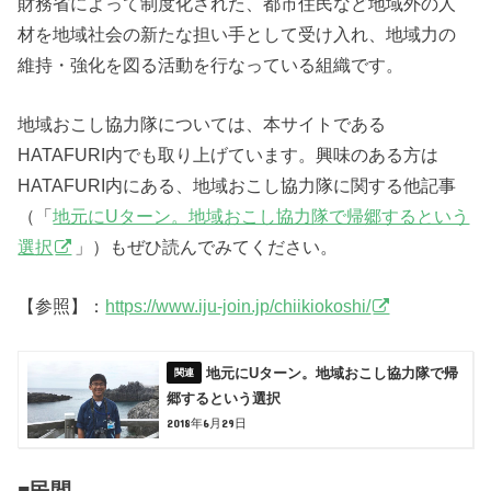
財務省によって制度化された、都市住民など地域外の人
材を地域社会の新たな担い手として受け入れ、地域力の
維持・強化を図る活動を行なっている組織です。
地域おこし協力隊については、本サイトである
HATAFURI内でも取り上げています。興味のある方は
HATAFURI内にある、地域おこし協力隊に関する他記事
（「
地元にUターン。地域おこし協力隊で帰郷するという
選択
」）もぜひ読んでみてください。
【参照】：
https://www.iju-join.jp/chiikiokoshi/
地元にUターン。地域おこし協力隊で帰
郷するという選択
2018年6月29日
■民間