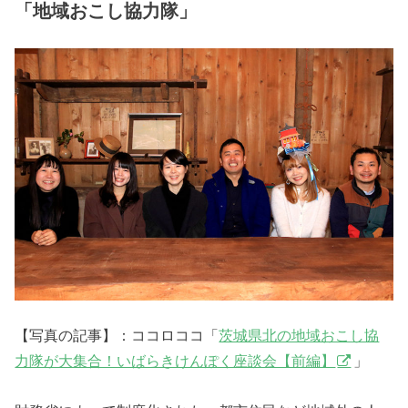
「地域おこし協力隊」
【写真の記事】：ココロココ「
茨城県北の地域おこし協
力隊が大集合！いばらきけんぽく座談会【前編】
」