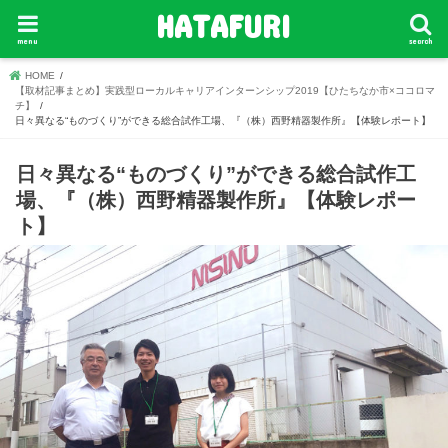
HATAFURI
menu
search
HOME
【取材記事まとめ】実践型ローカルキャリアインターンシップ2019【ひたちなか市×ココロマ
チ】
日々異なる“ものづくり”ができる総合試作工場、『（株）西野精器製作所』【体験レポート】
日々異なる“ものづくり”ができる総合試作工
場、『（株）西野精器製作所』【体験レポー
ト】