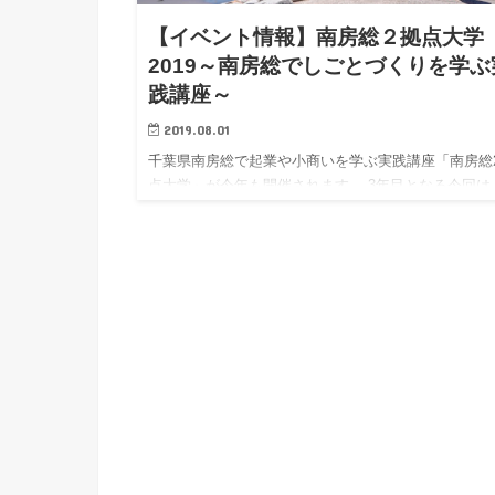
【イベント情報】南房総２拠点大学
2019～南房総でしごとづくりを学ぶ
践講座～
2019.08.01
千葉県南房総で起業や小商いを学ぶ実践講座「南房総
点大学」が今年も開催されます。 3年目となる今回は
旧の講師やリーダーはもちろんのこと、これまでのO
OGも巻き込んで、ますますパワーアップした内容で
けします。…