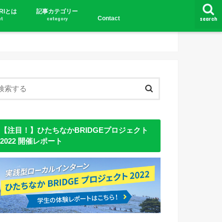
URIとは
記事カテゴリー
Contact
ut
category
search
ローカル文庫
インタビュー
コラム
アンケート
座談会
ローカルお悩み相談
【注目！】ひたちなかBRIDGEプロジェクト
2022 開催レポート