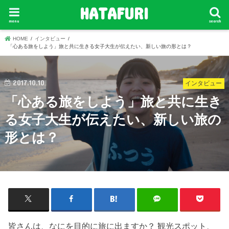
HATAFURI
menu
search
HOME
インタビュー
「心ある旅をしよう」旅と共に生きる女子大生が伝えたい、新しい旅の形とは？
2017.10.10
インタビュー
「心ある旅をしよう」旅と共に生き
る女子大生が伝えたい、新しい旅の
形とは？
皆さんは、なにを目的に旅に出ますか？ 観光スポット、