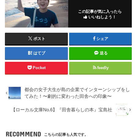
この記事が気に入ったら
いいねしよう！
ポスト
シェア
はてブ
送る
Pocket
feedly
都会の女子大生が島の企業でインターンシップをし
てみた！〜劇的に変わった田舎への印象〜
【ローカル文庫No.6】『田舎暮らしの本』宝島社
RECOMMEND
こちらの記事も人気です。