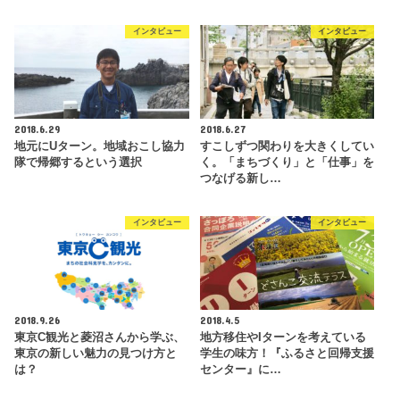
インタビュー
インタビュー
2018.6.29
2018.6.27
地元にUターン。地域おこし協力
すこしずつ関わりを大きくしてい
隊で帰郷するという選択
く。「まちづくり」と「仕事」を
つなげる新し…
インタビュー
インタビュー
2018.9.26
2018.4.5
東京C観光と菱沼さんから学ぶ、
地方移住やIターンを考えている
東京の新しい魅力の見つけ方と
学生の味方！『ふるさと回帰支援
は？
センター』に…